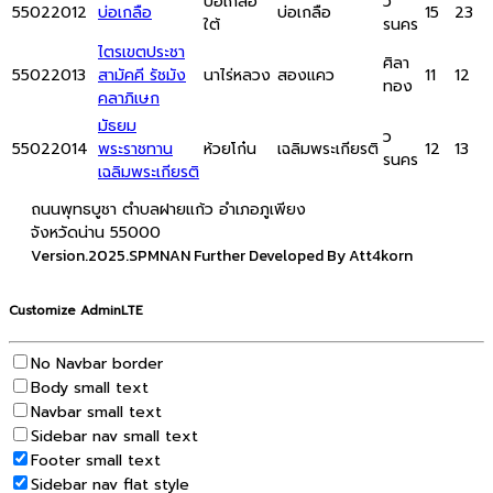
บ่อเกลือ
ว
55022012
บ่อเกลือ
บ่อเกลือ
15
23
ใต้
รนคร
ไตรเขตประชา
ศิลา
55022013
สามัคคี รัชมัง
นาไร่หลวง
สองแคว
11
12
ทอง
คลาภิเษก
มัธยม
ว
55022014
พระราชทาน
ห้วยโก๋น
เฉลิมพระเกียรติ
12
13
รนคร
เฉลิมพระเกียรติ
ถนนพุทธบูชา ตำบลฝายแก้ว อำเภอภูเพียง
จังหวัดน่าน 55000
Version.2025.SPMNAN Further Developed By Att4korn
Customize AdminLTE
No Navbar border
Body small text
Navbar small text
Sidebar nav small text
Footer small text
Sidebar nav flat style