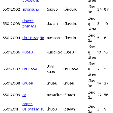
จังหวัดน่าน
เพียง
เวียง
55012002
สตรีศรีน่าน
ในเวียง
เมืองน่าน
34
87
ป้อ
เวียง
บ่อสวก
55012003
บ่อสวก
เมืองน่าน
ภู
3
10
วิทยาคาร
เพียง
เวียง
55012004
น่านประชาอุทิศ
กองควาย
เมืองน่าน
5
6
ป้อ
เวียง
55012006
แม่จริม
หนองแดง
แม่จริม
ภู
10
16
เพียง
เวียง
ป่าคา
55012007
บ้านหลวง
บ้านหลวง
ภู
7
15
หลวง
เพียง
เวียง
55012008
นาน้อย
นาน้อย
นาน้อย
14
37
ป้อ
เวียง
55012009
สา
กลางเวียง
เวียงสา
22
56
ป้อ
สาธุกิจ
เวียง
55012011
ประชาสรรค์ รัช
น้ำมวบ
เวียงสา
3
9
ป้อ