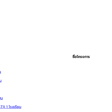
ชื่อโครงการ
น
น
ยน
STI)
1 โรงเรียน