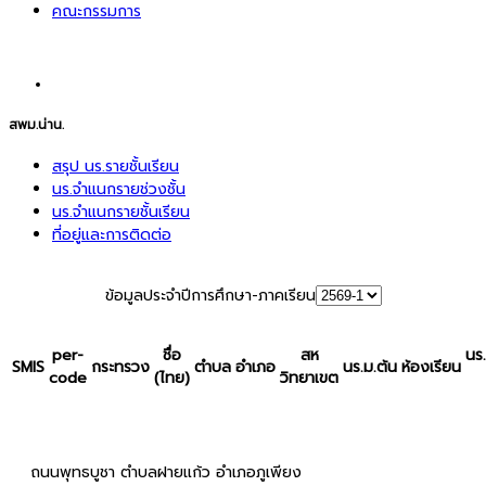
คณะกรรมการ
สพม.น่าน.
สรุป นร.รายชั้นเรียน
นร.จำแนกรายช่วงชั้น
นร.จำแนกรายชั้นเรียน
ที่อยู่และการติดต่อ
ข้อมูลประจำปีการศึกษา-ภาคเรียน
per-
ชื่อ
สห
นร
SMIS
กระทรวง
ตำบล
อำเภอ
นร.ม.ต้น
ห้องเรียน
code
(ไทย)
วิทยาเขต
ถนนพุทธบูชา ตำบลฝายแก้ว อำเภอภูเพียง