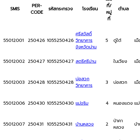
PER-
ที่/
SMIS
รหัสกระทรวง
โรงเรียน
ตำบล
CODE
หมู่
ที่
ศรีสวัสดิ์
55012001
250426
1055250426
วิทยาคาร
5
ดู่ใต้
เม
จังหวัดน่าน
55012002
250427
1055250427
สตรีศรีน่าน
ในเวียง
เม
บ่อสวก
55012003
250428
1055250428
3
บ่อสวก
เม
วิทยาคาร
55012006
250430
1055250430
แม่จริม
4
หนองแดง
แม่
ป่าคา
55012007
250431
1055250431
บ้านหลวง
2
บ้
หลวง