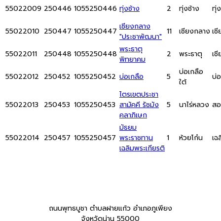
55022009
250446
1055250446
ทุ่งช้าง
2
ทุ่งช้าง
ทุ่
เชียงกลาง
55022010
250447
1055250447
11
เชียงกลาง
เช
"ประชาพัฒนา"
พระธาตุ
55022011
250448
1055250448
2
พระธาตุ
เช
พิทยาคม
บ่อเกลือ
55022012
250452
1055250452
บ่อเกลือ
5
บ่
ใต้
ไตรเขตประชา
55022013
250453
1055250453
สามัคคี รัชมัง
5
นาไร่หลวง
สอ
คลาภิเษก
มัธยม
55022014
250457
1055250457
พระราชทาน
1
ห้วยโก๋น
เฉ
เฉลิมพระเกียรติ
ถนนพุทธบูชา ตำบลฝายแก้ว อำเภอภูเพียง
จังหวัดน่าน 55000