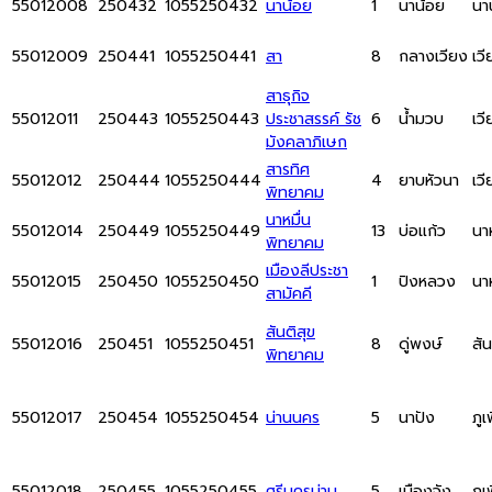
55012008
250432
1055250432
นาน้อย
1
นาน้อย
นา
55012009
250441
1055250441
สา
8
กลางเวียง
เว
สาธุกิจ
55012011
250443
1055250443
ประชาสรรค์ รัช
6
น้ำมวบ
เว
มังคลาภิเษก
สารทิศ
55012012
250444
1055250444
4
ยาบหัวนา
เว
พิทยาคม
นาหมื่น
55012014
250449
1055250449
13
บ่อแก้ว
นาห
พิทยาคม
เมืองลีประชา
55012015
250450
1055250450
1
ปิงหลวง
นาห
สามัคคี
สันติสุข
55012016
250451
1055250451
8
ดู่พงษ์
สัน
พิทยาคม
55012017
250454
1055250454
น่านนคร
5
นาปัง
ภูเ
55012018
250455
1055250455
ศรีนครน่าน
5
เมืองจัง
ภูเ