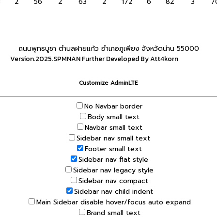
3
2
56
2
63
2
172
6
82
3
7
ถนนพุทธบูชา ตำบลฝายแก้ว อำเภอภูเพียง จังหวัดน่าน 55000
Version.2025.SPMNAN Further Developed By Att4korn
Customize AdminLTE
No Navbar border
Body small text
Navbar small text
Sidebar nav small text
Footer small text
Sidebar nav flat style
Sidebar nav legacy style
Sidebar nav compact
Sidebar nav child indent
Main Sidebar disable hover/focus auto expand
Brand small text