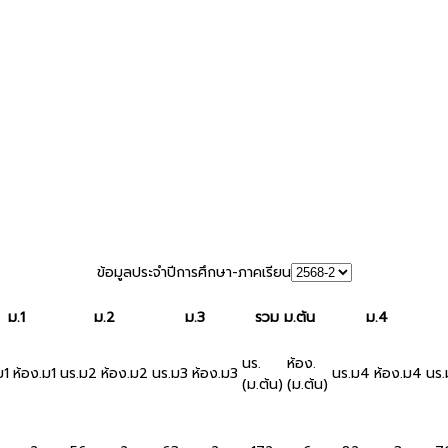
ข้อมูลประจำปีการศึกษา-ภาคเรียน
ม.1
ม.2
ม.3
รวม ม.ต้น
ม.4
นร.
ห้อง.
ม1
ห้อง.ม1
นร.ม2
ห้อง.ม2
นร.ม3
ห้อง.ม3
นร.ม4
ห้อง.ม4
นร.
(ม.ต้น)
(ม.ต้น)