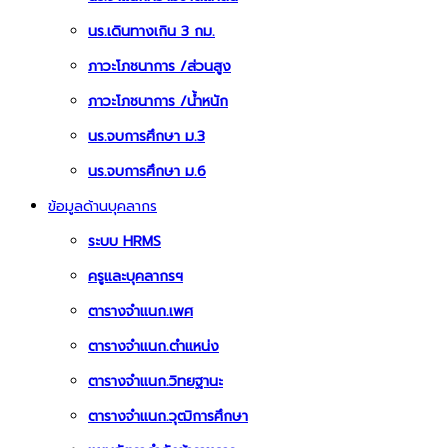
นร.เดินทางเกิน 3 กม.
ภาวะโภชนาการ /ส่วนสูง
ภาวะโภชนาการ /น้ำหนัก
นร.จบการศึกษา ม.3
นร.จบการศึกษา ม.6
ข้อมูลด้านบุคลากร
ระบบ HRMS
ครูและบุคลากรฯ
ตารางจำแนก.เพศ
ตารางจำแนก.ตำแหน่ง
ตารางจำแนก.วิทยฐานะ
ตารางจำแนก.วุฒิการศึกษา