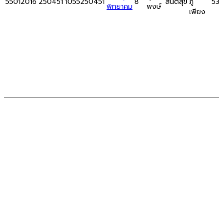
55012016
250451
1055250451
8
สันติสุข
ภู
5
พิทยาคม
พงษ์
เพียง