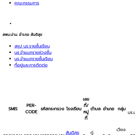
คณะกรรมการ
สพม.น่าน. อำเภอ สันติสุข
สรุป นร.รายชั้นเรียน
นร.จำแนกรายช่วงชั้น
นร.จำแนกรายชั้นเรียน
ที่อยู่และการติดต่อ
เลข
PER-
ที่/
SMIS
รหัสกระทรวง
โรงเรียน
ตำบล
อำเภอ
กลุ่ม
CODE
หมู่
นร.
ที่
เวียง
สันติสุข
ดู่