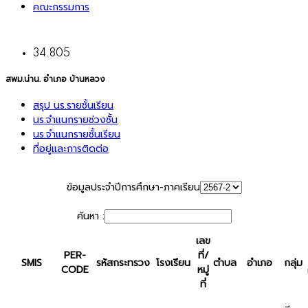
คณะกรรมการ
34.805
สพม.น่าน. อำเภอ บ้านหลวง
สรุป นร.รายชั้นเรียน
นร.จำแนกรายช่วงชั้น
นร.จำแนกรายชั้นเรียน
ที่อยู่และการติดต่อ
ข้อมูลประจำปีการศึกษา-ภาคเรียน
ค้นหา :
เลข
PER-
ที่/
SMIS
รหัสกระทรวง
โรงเรียน
ตำบล
อำเภอ
กลุ่ม
CODE
หมู่
ที่