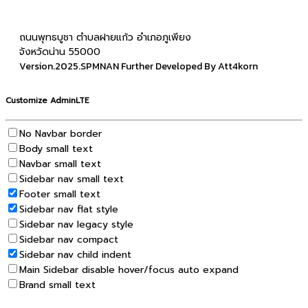
ถนนพุทธบูชา ตำบลฝายแก้ว อำเภอภูเพียง
จังหวัดน่าน 55000
Version.2025.SPMNAN Further Developed By Att4korn
Customize AdminLTE
No Navbar border
Body small text
Navbar small text
Sidebar nav small text
Footer small text
Sidebar nav flat style
Sidebar nav legacy style
Sidebar nav compact
Sidebar nav child indent
Main Sidebar disable hover/focus auto expand
Brand small text